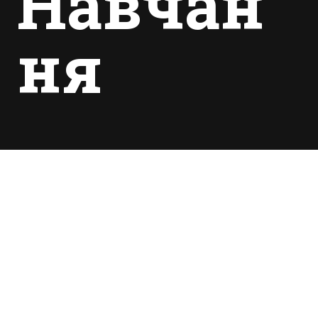
Навчан
ня