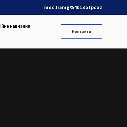
moc.liamg%4013otpcbz
ійне навчання
Контакти