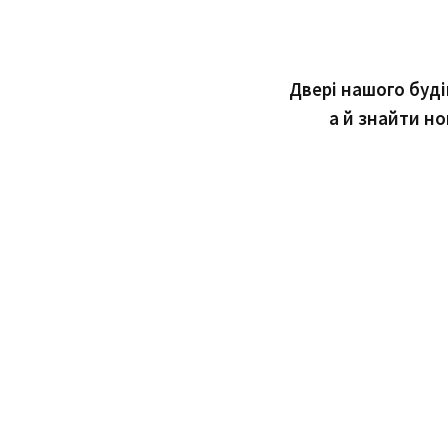
Двері нашого буді
а й знайти но