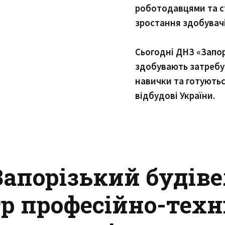
роботодавцями та с
зростання здобувачі
Сьогодні ДНЗ «Запор
здобувають затребу
навички та готуютьс
відбудові України.
Запорізький будів
р професійно-техн