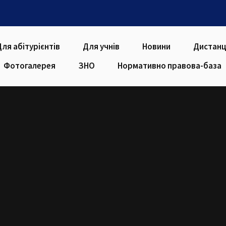
Для абітурієнтів
Для учнів
Новини
Дистанц
Фотогалерея
ЗНО
Нормативно правова-база