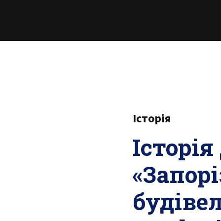
Історія
Історія
«Запор
будіве