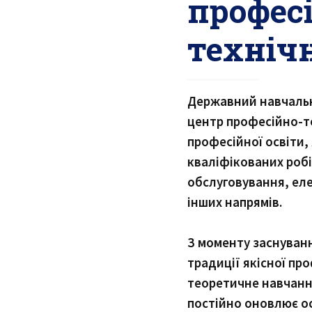
профес
технічн
Державний навчальн
центр професійно-те
професійної освіти,
кваліфікованих робі
обслуговування, ел
інших напрямів.
З моменту заснуванн
традиції якісної пр
теоретичне навчанн
постійно оновлює ос