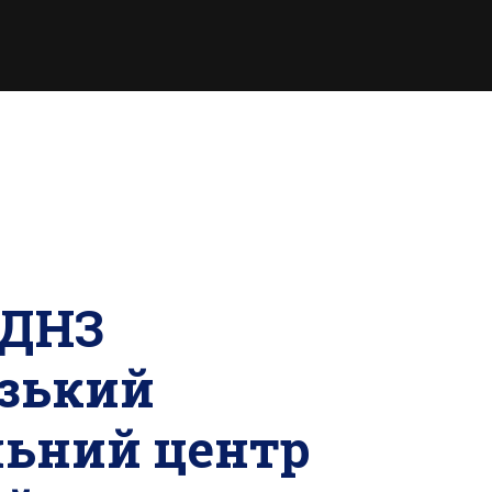
 ДНЗ
ізький
льний центр