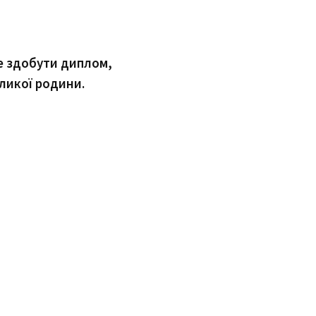
ше здобути диплом,
еликої родини.